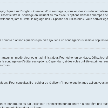
, cliquez sur l’onglet « Création d’un sondage », situé en-dessous du formulaire pri
sissez le titre du sondage en incluant au moins deux options dans les champs adé
ctionnant, lors du vote, le réglage des « Options par utilisateur ». Vous pouvez éga
i le nombre d’options que vous pouvez ajouter à un sondage vous semble trop restre
auteur, un modérateur ou un administrateur. Pour éditer un sondage, éditez tout s
er le sondage ou d’éditer ses options. Cependant, si des votes ont été exprimés, seu
n cours.
isateurs. Pour consulter, lire, publier ou réaliser n’importe quelle autre action, v
um, par groupe ou par utilisateur. L’administrateur du forum n’a peut-être pas auto
acter un administrateur du forum.