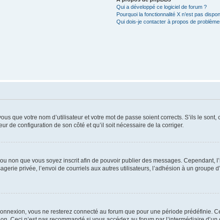
Qui a développé ce logiciel de forum ?
Pourquoi la fonctionnalité X n’est pas dispon
Qui dois-je contacter à propos de problèmes
us que votre nom d’utilisateur et votre mot de passe soient corrects. S’ils le sont,
eur de configuration de son côté et qu’il soit nécessaire de la corriger.
er ou non que vous soyez inscrit afin de pouvoir publier des messages. Cependant, 
erie privée, l’envoi de courriels aux autres utilisateurs, l’adhésion à un groupe d’
connexion, vous ne resterez connecté au forum que pour une période prédéfinie. Cec
xion. Ceci n’est pas recommandé si vous accédez au forum par l’intermédiaire d’un 