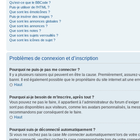
Qu’est-ce que le BBCode ?
Puis-je utiliser de l’HTML ?
Que sont les émoticônes ?
Puis-je insérer des images ?
Que sont les annonces globales ?
Que sont les annonces ?
Que sont les notes ?
Que sont les sujets verrouillés ?
Que sont les icônes de sujet ?
Problèmes de connexion et d’inscription
Pourquoi ne puis-je pas me connecter ?
Il y a plusieurs raisons qui peuvent en être la cause. Premièrement, assurez-vo
banni. Il est également possible que le propriétaire du site internet ait une err
Haut
Pourquoi ai-je besoin de m’inscrire, après tout ?
Vous pouvez ne pas le faire, il appartient à l’administrateur du forum d’exig
sont pas disponibles aux visiteurs, comme les avatars personnalisés, la messag
recommandons par conséquent de le faire.
Haut
Pourquoi suis-je déconnecté automatiquement ?
Si vous ne cochez pas la case
Me connecter automatiquement
lors de votre 
rester connecté, veuillez cocher la case correspondante lors de votre conne