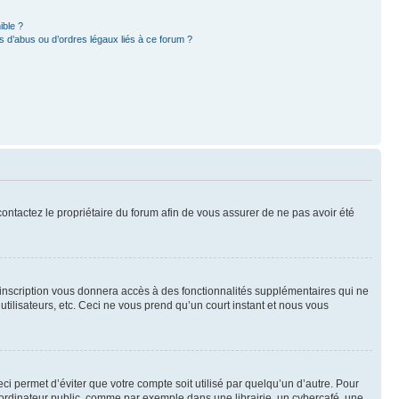
ible ?
 d’abus ou d’ordres légaux liés à ce forum ?
 contactez le propriétaire du forum afin de vous assurer de ne pas avoir été
l’inscription vous donnera accès à des fonctionnalités supplémentaires qui ne
utilisateurs, etc. Ceci ne vous prend qu’un court instant et nous vous
i permet d’éviter que votre compte soit utilisé par quelqu’un d’autre. Pour
ordinateur public, comme par exemple dans une librairie, un cybercafé, une