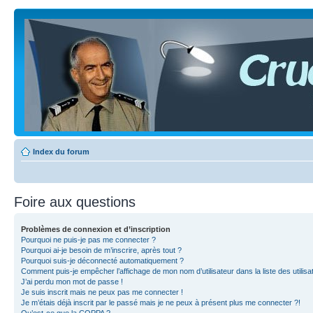
Index du forum
Foire aux questions
Problèmes de connexion et d’inscription
Pourquoi ne puis-je pas me connecter ?
Pourquoi ai-je besoin de m’inscrire, après tout ?
Pourquoi suis-je déconnecté automatiquement ?
Comment puis-je empêcher l’affichage de mon nom d’utilisateur dans la liste des utilisa
J’ai perdu mon mot de passe !
Je suis inscrit mais ne peux pas me connecter !
Je m’étais déjà inscrit par le passé mais je ne peux à présent plus me connecter ?!