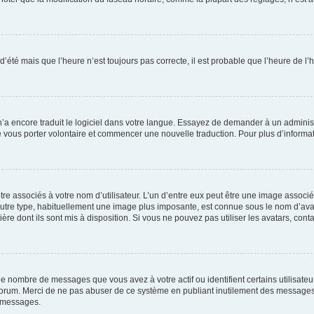
 d’été mais que l’heure n’est toujours pas correcte, il est probable que l’heure de l’
 n’a encore traduit le logiciel dans votre langue. Essayez de demander à un administr
e vous porter volontaire et commencer une nouvelle traduction. Pour plus d’informatio
re associés à votre nom d’utilisateur. L’un d’entre eux peut être une image associé
’autre type, habituellement une image plus imposante, est connue sous le nom d’ava
ère dont ils sont mis à disposition. Si vous ne pouvez pas utiliser les avatars, cont
le nombre de messages que vous avez à votre actif ou identifient certains utilisat
u forum. Merci de ne pas abuser de ce système en publiant inutilement des messages
e messages.