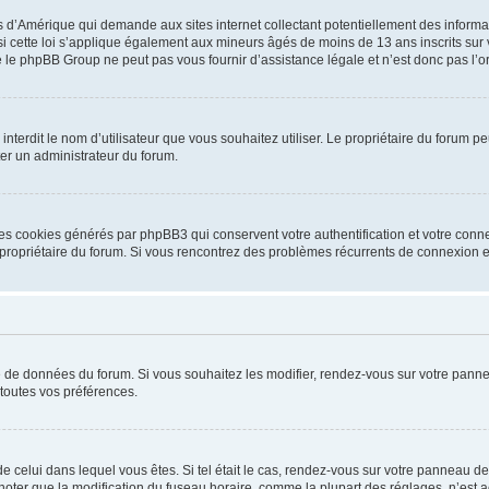
is d’Amérique qui demande aux sites internet collectant potentiellement des infor
 cette loi s’applique également aux mineurs âgés de moins de 13 ans inscrits sur v
 le phpBB Group ne peut pas vous fournir d’assistance légale et n’est donc pas l’or
ou interdit le nom d’utilisateur que vous souhaitez utiliser. Le propriétaire du forum
ter un administrateur du forum.
les cookies générés par phpBB3 qui conservent votre authentification et votre conn
r le propriétaire du forum. Si vous rencontrez des problèmes récurrents de connexio
se de données du forum. Si vous souhaitez les modifier, rendez-vous sur votre pannea
toutes vos préférences.
 de celui dans lequel vous êtes. Si tel était le cas, rendez-vous sur votre panneau de 
er que la modification du fuseau horaire, comme la plupart des réglages, n’est acces