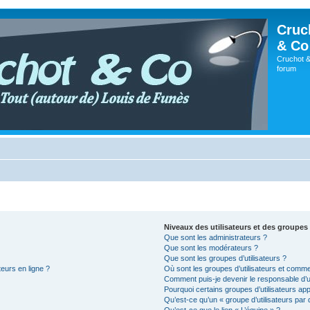
Cruc
& Co
Cruchot &
forum
Niveaux des utilisateurs et des groupes 
Que sont les administrateurs ?
Que sont les modérateurs ?
Que sont les groupes d’utilisateurs ?
teurs en ligne ?
Où sont les groupes d’utilisateurs et comme
Comment puis-je devenir le responsable d’un
Pourquoi certains groupes d’utilisateurs ap
Qu’est-ce qu’un « groupe d’utilisateurs par 