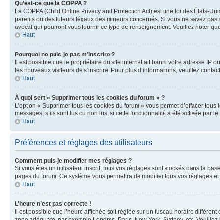
Qu’est-ce que la COPPA ?
La COPPA (Child Online Privacy and Protection Act) est une loi des États-Un
parents ou des tuteurs légaux des mineurs concernés. Si vous ne savez pas si
avocat qui pourront vous fournir ce type de renseignement. Veuillez noter que
Haut
Pourquoi ne puis-je pas m’inscrire ?
Il est possible que le propriétaire du site internet ait banni votre adresse IP 
les nouveaux visiteurs de s’inscrire. Pour plus d’informations, veuillez contac
Haut
À quoi sert « Supprimer tous les cookies du forum » ?
L’option « Supprimer tous les cookies du forum » vous permet d’effacer tous 
messages, s’ils sont lus ou non lus, si cette fonctionnalité a été activée pa
Haut
Préférences et réglages des utilisateurs
Comment puis-je modifier mes réglages ?
Si vous êtes un utilisateur inscrit, tous vos réglages sont stockés dans la ba
pages du forum. Ce système vous permettra de modifier tous vos réglages et 
Haut
L’heure n’est pas correcte !
Il est possible que l’heure affichée soit réglée sur un fuseau horaire différent
zone adéquate, par exemple Londres, Paris, New York, Sydney, etc. Veuillez not