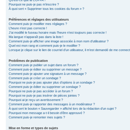
Qu’est-ce que la COPPA ?
Pourquoi ne puis-je pas m’inscrire ?
À quoi sert « Supprimer tous les cookies du forum » ?
Préférences et réglages des utilisateurs
Comment puis-je modifier mes réglages ?
L’heure n’est pas correcte !
J’ai modifié le fuseau horaire mais l’heure n’est toujours pas correcte !
Ma langue n’apparaît pas dans la liste !
Comment puis-je afficher une image associée à mon nom d’utilisateur ?
Quel est mon rang et comment puis-je le modifier ?
Lorsque je clique sur le lien de courriel d’un utilisateur, il m’est demandé de me connec
Problèmes de publication
Comment puis-je publier un sujet dans un forum ?
Comment puis-je éditer ou supprimer un message ?
Comment puis-je ajouter une signature à un message ?
Comment puis-je créer un sondage ?
Pourquoi ne puis-je pas ajouter plus d’options à un sondage ?
Comment puis-je éditer ou supprimer un sondage ?
Pourquoi ne puis-je pas accéder à un forum ?
Pourquoi ne puis-je pas insérer de pièces jointes ?
Pourquoi ai-je reçu un avertissement ?
Comment puis-je rapporter des messages à un modérateur ?
À quoi sert le bouton « Sauvegarder » affiché lors de la rédaction d’un sujet ?
Pourquoi mon message a-t-il besoin d’être approuvé ?
Comment puis-je remonter mes sujets ?
Mise en forme et types de sujets