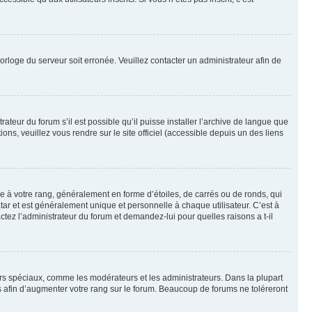
horloge du serveur soit erronée. Veuillez contacter un administrateur afin de
ateur du forum s’il est possible qu’il puisse installer l’archive de langue que
ns, veuillez vous rendre sur le site officiel (accessible depuis un des liens
e à votre rang, généralement en forme d’étoiles, de carrés ou de ronds, qui
tar et est généralement unique et personnelle à chaque utilisateur. C’est à
actez l’administrateur du forum et demandez-lui pour quelles raisons a t-il
eurs spéciaux, comme les modérateurs et les administrateurs. Dans la plupart
 afin d’augmenter votre rang sur le forum. Beaucoup de forums ne toléreront