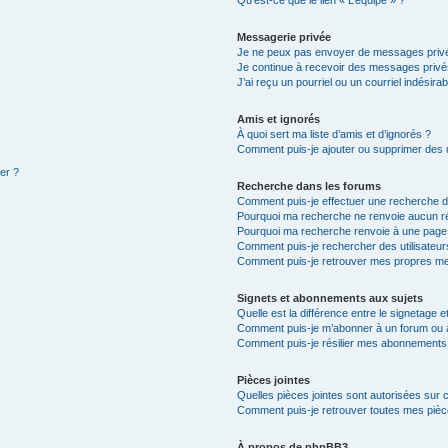
Qu’est-ce que le lien « L’équipe » ?
Messagerie privée
Je ne peux pas envoyer de messages privé
Je continue à recevoir des messages privés 
J’ai reçu un pourriel ou un courriel indésira
Amis et ignorés
À quoi sert ma liste d’amis et d’ignorés ?
Comment puis-je ajouter ou supprimer des ut
ter ?
Recherche dans les forums
Comment puis-je effectuer une recherche 
Pourquoi ma recherche ne renvoie aucun ré
Pourquoi ma recherche renvoie à une page
Comment puis-je rechercher des utilisateur
Comment puis-je retrouver mes propres me
Signets et abonnements aux sujets
Quelle est la différence entre le signetage 
Comment puis-je m’abonner à un forum ou à
Comment puis-je résilier mes abonnements
Pièces jointes
Quelles pièces jointes sont autorisées sur 
Comment puis-je retrouver toutes mes pièce
À propos de phpBB3