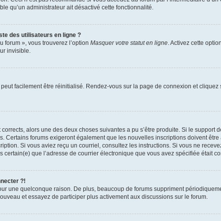
able qu’un administrateur ait désactivé cette fonctionnalité.
te des utilisateurs en ligne ?
u forum », vous trouverez l’option
Masquer votre statut en ligne
. Activez cette opti
r invisible.
peut facilement être réinitialisé. Rendez-vous sur la page de connexion et cliquez
nt corrects, alors une des deux choses suivantes a pu s’être produite. Si le suppor
es. Certains forums exigeront également que les nouvelles inscriptions doivent être
nscription. Si vous aviez reçu un courriel, consultez les instructions. Si vous ne r
êtes certain(e) que l’adresse de courrier électronique que vous avez spécifiée était 
nnecter ?!
pour une quelconque raison. De plus, beaucoup de forums suppriment périodiquement 
à nouveau et essayez de participer plus activement aux discussions sur le forum.