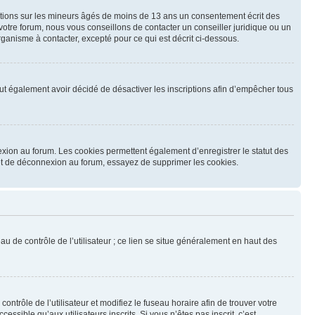
mations sur les mineurs âgés de moins de 13 ans un consentement écrit des
otre forum, nous vous conseillons de contacter un conseiller juridique ou un
ganisme à contacter, excepté pour ce qui est décrit ci-dessous.
 peut également avoir décidé de désactiver les inscriptions afin d’empêcher tous
exion au forum. Les cookies permettent également d’enregistrer le statut des
n et de déconnexion au forum, essayez de supprimer les cookies.
u de contrôle de l’utilisateur ; ce lien se situe généralement en haut des
contrôle de l’utilisateur et modifiez le fuseau horaire afin de trouver votre
sible qu’aux utilisateurs inscrits. Si vous n’êtes pas inscrit, c’est