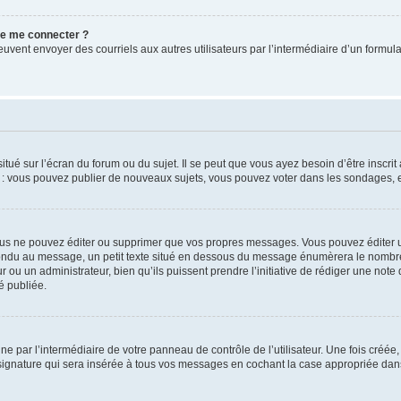
 de me connecter ?
its peuvent envoyer des courriels aux autres utilisateurs par l’intermédiaire d’un for
tué sur l’écran du forum ou du sujet. Il se peut que vous ayez besoin d’être inscri
e : vous pouvez publier de nouveaux sujets, vous pouvez voter dans les sondages, e
us ne pouvez éditer ou supprimer que vos propres messages. Vous pouvez éditer u
pondu au message, un petit texte situé en dessous du message énumèrera le nombre de
r ou un administrateur, bien qu’ils puissent prendre l’initiative de rédiger une note 
é publiée.
e par l’intermédiaire de votre panneau de contrôle de l’utilisateur. Une fois créé
ignature qui sera insérée à tous vos messages en cochant la case appropriée dans vo