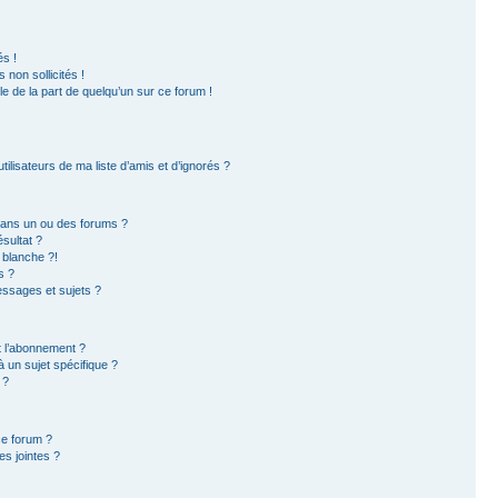
s !
non sollicités !
ble de la part de quelqu’un sur ce forum !
ilisateurs de ma liste d’amis et d’ignorés ?
dans un ou des forums ?
sultat ?
 blanche ?!
s ?
ssages et sujets ?
et l’abonnement ?
 un sujet spécifique ?
 ?
ce forum ?
s jointes ?