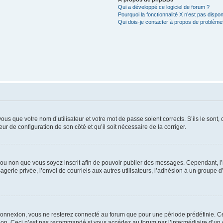
Qui a développé ce logiciel de forum ?
Pourquoi la fonctionnalité X n’est pas dispon
Qui dois-je contacter à propos de problèmes
us que votre nom d’utilisateur et votre mot de passe soient corrects. S’ils le sont,
eur de configuration de son côté et qu’il soit nécessaire de la corriger.
er ou non que vous soyez inscrit afin de pouvoir publier des messages. Cependant, 
erie privée, l’envoi de courriels aux autres utilisateurs, l’adhésion à un groupe d’
connexion, vous ne resterez connecté au forum que pour une période prédéfinie. Cec
xion. Ceci n’est pas recommandé si vous accédez au forum par l’intermédiaire d’un 