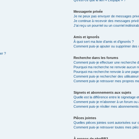
Qu’est-ce que le lien « L’équipe » ?
Messagerie privée
Je ne peux pas envoyer de messages privé
Je continue à recevoir des messages privés 
J’ai reçu un pourriel ou un courriel indésira
Amis et ignorés
À quoi sert ma liste d’amis et d’ignorés ?
Comment puis-je ajouter ou supprimer des ut
ter ?
Recherche dans les forums
Comment puis-je effectuer une recherche 
Pourquoi ma recherche ne renvoie aucun ré
Pourquoi ma recherche renvoie à une page
Comment puis-je rechercher des utilisateur
Comment puis-je retrouver mes propres me
Signets et abonnements aux sujets
Quelle est la différence entre le signetage 
Comment puis-je m’abonner à un forum ou à
Comment puis-je résilier mes abonnements
Pièces jointes
Quelles pièces jointes sont autorisées sur 
Comment puis-je retrouver toutes mes pièce
À propos de phpBB3