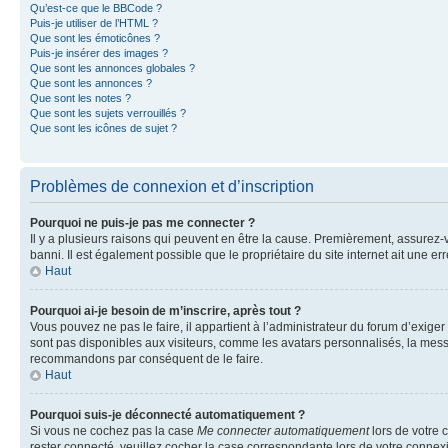
Qu’est-ce que le BBCode ?
Puis-je utiliser de l’HTML ?
Que sont les émoticônes ?
Puis-je insérer des images ?
Que sont les annonces globales ?
Que sont les annonces ?
Que sont les notes ?
Que sont les sujets verrouillés ?
Que sont les icônes de sujet ?
Problèmes de connexion et d’inscription
Pourquoi ne puis-je pas me connecter ?
Il y a plusieurs raisons qui peuvent en être la cause. Premièrement, assurez-vo
banni. Il est également possible que le propriétaire du site internet ait une err
Haut
Pourquoi ai-je besoin de m’inscrire, après tout ?
Vous pouvez ne pas le faire, il appartient à l’administrateur du forum d’exig
sont pas disponibles aux visiteurs, comme les avatars personnalisés, la messag
recommandons par conséquent de le faire.
Haut
Pourquoi suis-je déconnecté automatiquement ?
Si vous ne cochez pas la case
Me connecter automatiquement
lors de votre 
rester connecté, veuillez cocher la case correspondante lors de votre conne