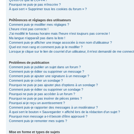
Qu’est-ce que la COPPA ?
Pourquoi ne puis-je pas m’inscrire ?
À quoi sert « Supprimer tous les cookies du forum » ?
Préférences et réglages des utilisateurs
Comment puis-je modifier mes réglages ?
L’heure n’est pas correcte !
J’ai modifié le fuseau horaire mais l’heure n’est toujours pas correcte !
Ma langue n’apparaît pas dans la liste !
Comment puis-je afficher une image associée à mon nom d’utilisateur ?
Quel est mon rang et comment puis-je le modifier ?
Lorsque je clique sur le lien de courriel d’un utilisateur, il m’est demandé de me connec
Problèmes de publication
Comment puis-je publier un sujet dans un forum ?
Comment puis-je éditer ou supprimer un message ?
Comment puis-je ajouter une signature à un message ?
Comment puis-je créer un sondage ?
Pourquoi ne puis-je pas ajouter plus d’options à un sondage ?
Comment puis-je éditer ou supprimer un sondage ?
Pourquoi ne puis-je pas accéder à un forum ?
Pourquoi ne puis-je pas insérer de pièces jointes ?
Pourquoi ai-je reçu un avertissement ?
Comment puis-je rapporter des messages à un modérateur ?
À quoi sert le bouton « Sauvegarder » affiché lors de la rédaction d’un sujet ?
Pourquoi mon message a-t-il besoin d’être approuvé ?
Comment puis-je remonter mes sujets ?
Mise en forme et types de sujets