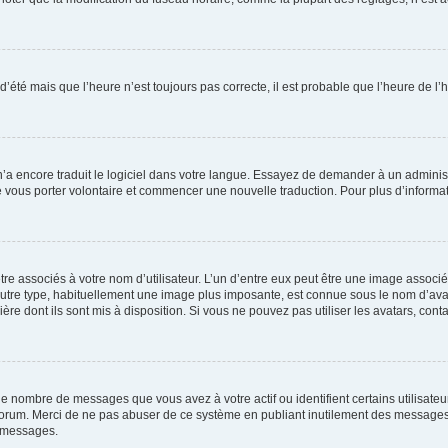
 d’été mais que l’heure n’est toujours pas correcte, il est probable que l’heure de l’
 n’a encore traduit le logiciel dans votre langue. Essayez de demander à un administr
e vous porter volontaire et commencer une nouvelle traduction. Pour plus d’informatio
re associés à votre nom d’utilisateur. L’un d’entre eux peut être une image associé
’autre type, habituellement une image plus imposante, est connue sous le nom d’ava
ère dont ils sont mis à disposition. Si vous ne pouvez pas utiliser les avatars, cont
le nombre de messages que vous avez à votre actif ou identifient certains utilisat
u forum. Merci de ne pas abuser de ce système en publiant inutilement des messages
e messages.