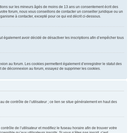
mations sur les mineurs âgés de moins de 13 ans un consentement écrit des
otre forum, nous vous conseillons de contacter un conseiller juridique ou un
ganisme à contacter, excepté pour ce qui est décrit ci-dessous.
 peut également avoir décidé de désactiver les inscriptions afin d’empêcher tous
exion au forum. Les cookies permettent également d’enregistrer le statut des
n et de déconnexion au forum, essayez de supprimer les cookies.
u de contrôle de l’utilisateur ; ce lien se situe généralement en haut des
contrôle de l’utilisateur et modifiez le fuseau horaire afin de trouver votre
sible qu’aux utilisateurs inscrits. Si vous n’êtes pas inscrit, c’est