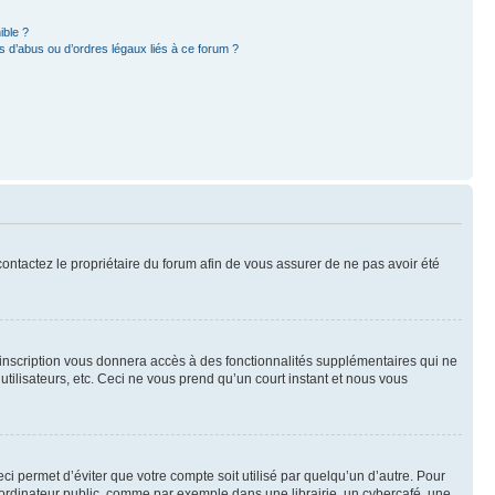
ible ?
 d’abus ou d’ordres légaux liés à ce forum ?
 contactez le propriétaire du forum afin de vous assurer de ne pas avoir été
l’inscription vous donnera accès à des fonctionnalités supplémentaires qui ne
utilisateurs, etc. Ceci ne vous prend qu’un court instant et nous vous
i permet d’éviter que votre compte soit utilisé par quelqu’un d’autre. Pour
ordinateur public, comme par exemple dans une librairie, un cybercafé, une