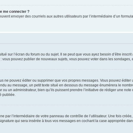
 de me connecter ?
its peuvent envoyer des courriels aux autres utilisateurs par l’intermédiaire d’un for
tué sur l’écran du forum ou du sujet. Il se peut que vous ayez besoin d’être inscri
e : vous pouvez publier de nouveaux sujets, vous pouvez voter dans les sondages, e
us ne pouvez éditer ou supprimer que vos propres messages. Vous pouvez éditer u
pondu au message, un petit texte situé en dessous du message énumèrera le nombre de
r ou un administrateur, bien qu’ils puissent prendre l’initiative de rédiger une note 
é publiée.
e par l’intermédiaire de votre panneau de contrôle de l’utilisateur. Une fois créé
ignature qui sera insérée à tous vos messages en cochant la case appropriée dans vo