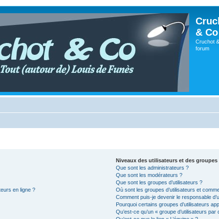
Cruc
& Co
Cruchot &
forum
Niveaux des utilisateurs et des groupes 
Que sont les administrateurs ?
Que sont les modérateurs ?
Que sont les groupes d’utilisateurs ?
teurs en ligne ?
Où sont les groupes d’utilisateurs et comme
Comment puis-je devenir le responsable d’un
Pourquoi certains groupes d’utilisateurs ap
Qu’est-ce qu’un « groupe d’utilisateurs par 