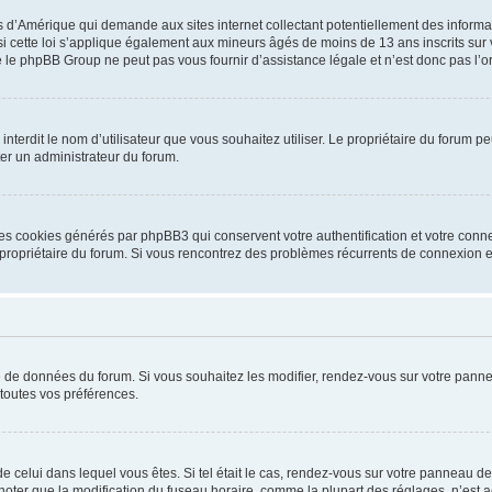
is d’Amérique qui demande aux sites internet collectant potentiellement des infor
 cette loi s’applique également aux mineurs âgés de moins de 13 ans inscrits sur v
 le phpBB Group ne peut pas vous fournir d’assistance légale et n’est donc pas l’or
ou interdit le nom d’utilisateur que vous souhaitez utiliser. Le propriétaire du forum
ter un administrateur du forum.
les cookies générés par phpBB3 qui conservent votre authentification et votre conn
r le propriétaire du forum. Si vous rencontrez des problèmes récurrents de connexio
se de données du forum. Si vous souhaitez les modifier, rendez-vous sur votre pannea
toutes vos préférences.
 de celui dans lequel vous êtes. Si tel était le cas, rendez-vous sur votre panneau de 
er que la modification du fuseau horaire, comme la plupart des réglages, n’est acces