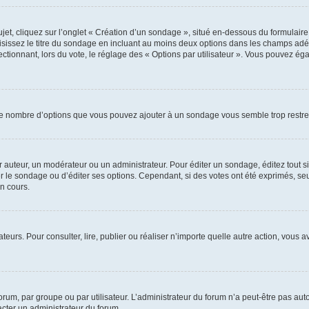
, cliquez sur l’onglet « Création d’un sondage », situé en-dessous du formulaire pri
sissez le titre du sondage en incluant au moins deux options dans les champs adé
ctionnant, lors du vote, le réglage des « Options par utilisateur ». Vous pouvez éga
i le nombre d’options que vous pouvez ajouter à un sondage vous semble trop restre
auteur, un modérateur ou un administrateur. Pour éditer un sondage, éditez tout s
er le sondage ou d’éditer ses options. Cependant, si des votes ont été exprimés, seu
n cours.
isateurs. Pour consulter, lire, publier ou réaliser n’importe quelle autre action, v
um, par groupe ou par utilisateur. L’administrateur du forum n’a peut-être pas auto
acter un administrateur du forum.