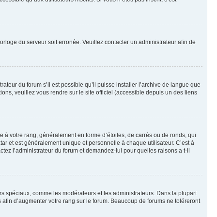
horloge du serveur soit erronée. Veuillez contacter un administrateur afin de
ateur du forum s’il est possible qu’il puisse installer l’archive de langue que
ns, veuillez vous rendre sur le site officiel (accessible depuis un des liens
e à votre rang, généralement en forme d’étoiles, de carrés ou de ronds, qui
tar et est généralement unique et personnelle à chaque utilisateur. C’est à
actez l’administrateur du forum et demandez-lui pour quelles raisons a t-il
eurs spéciaux, comme les modérateurs et les administrateurs. Dans la plupart
 afin d’augmenter votre rang sur le forum. Beaucoup de forums ne toléreront