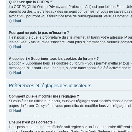
Qu’est-ce que la COPPA ?
La COPPA (Child Online Privacy and Protection Act) est une loi des États-Un
parents ou des tuteurs légaux des mineurs concernés. Si vous ne savez pas si
avocat qui pourront vous fournir ce type de renseignement. Veuillez noter que
Haut
Pourquoi ne puis-je pas m’inscrire ?
Il est possible que le propriétaire du site internet ait banni votre adresse IP 
les nouveaux visiteurs de s’inscrire. Pour plus d’informations, veuillez contac
Haut
À quoi sert « Supprimer tous les cookies du forum » ?
L’option « Supprimer tous les cookies du forum » vous permet d’effacer tous 
messages, s’ils sont lus ou non lus, si cette fonctionnalité a été activée pa
Haut
Préférences et réglages des utilisateurs
Comment puis-je modifier mes réglages ?
Si vous êtes un utilisateur inscrit, tous vos réglages sont stockés dans la ba
pages du forum. Ce système vous permettra de modifier tous vos réglages et 
Haut
L’heure n’est pas correcte !
Il est possible que l’heure affichée soit réglée sur un fuseau horaire différent
zone adéquate, par exemple Londres, Paris, New York, Sydney, etc. Veuillez not