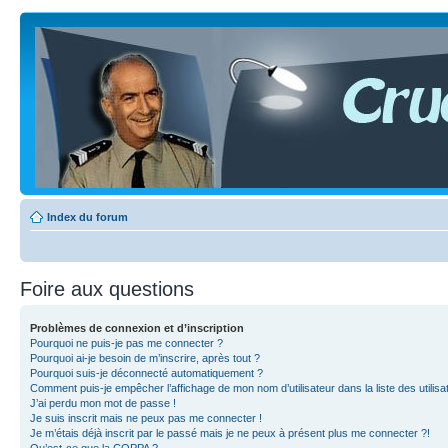
Index du forum
Foire aux questions
Problèmes de connexion et d’inscription
Pourquoi ne puis-je pas me connecter ?
Pourquoi ai-je besoin de m’inscrire, après tout ?
Pourquoi suis-je déconnecté automatiquement ?
Comment puis-je empêcher l’affichage de mon nom d’utilisateur dans la liste des utilisa
J’ai perdu mon mot de passe !
Je suis inscrit mais ne peux pas me connecter !
Je m’étais déjà inscrit par le passé mais je ne peux à présent plus me connecter ?!