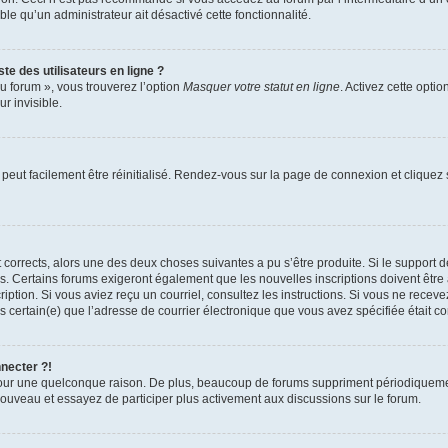
able qu’un administrateur ait désactivé cette fonctionnalité.
te des utilisateurs en ligne ?
u forum », vous trouverez l’option
Masquer votre statut en ligne
. Activez cette opti
r invisible.
peut facilement être réinitialisé. Rendez-vous sur la page de connexion et cliquez
nt corrects, alors une des deux choses suivantes a pu s’être produite. Si le suppor
es. Certains forums exigeront également que les nouvelles inscriptions doivent être
nscription. Si vous aviez reçu un courriel, consultez les instructions. Si vous ne r
êtes certain(e) que l’adresse de courrier électronique que vous avez spécifiée était 
nnecter ?!
pour une quelconque raison. De plus, beaucoup de forums suppriment périodiquement 
à nouveau et essayez de participer plus activement aux discussions sur le forum.