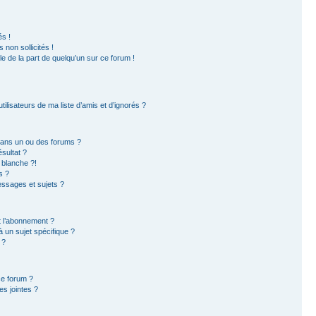
s !
non sollicités !
ble de la part de quelqu’un sur ce forum !
ilisateurs de ma liste d’amis et d’ignorés ?
dans un ou des forums ?
sultat ?
 blanche ?!
s ?
ssages et sujets ?
et l’abonnement ?
 un sujet spécifique ?
 ?
ce forum ?
s jointes ?