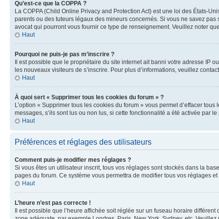
Qu’est-ce que la COPPA ?
La COPPA (Child Online Privacy and Protection Act) est une loi des États-Un
parents ou des tuteurs légaux des mineurs concernés. Si vous ne savez pas si
avocat qui pourront vous fournir ce type de renseignement. Veuillez noter que
Haut
Pourquoi ne puis-je pas m’inscrire ?
Il est possible que le propriétaire du site internet ait banni votre adresse IP 
les nouveaux visiteurs de s’inscrire. Pour plus d’informations, veuillez contac
Haut
À quoi sert « Supprimer tous les cookies du forum » ?
L’option « Supprimer tous les cookies du forum » vous permet d’effacer tous 
messages, s’ils sont lus ou non lus, si cette fonctionnalité a été activée pa
Haut
Préférences et réglages des utilisateurs
Comment puis-je modifier mes réglages ?
Si vous êtes un utilisateur inscrit, tous vos réglages sont stockés dans la ba
pages du forum. Ce système vous permettra de modifier tous vos réglages et 
Haut
L’heure n’est pas correcte !
Il est possible que l’heure affichée soit réglée sur un fuseau horaire différent
zone adéquate, par exemple Londres, Paris, New York, Sydney, etc. Veuillez not