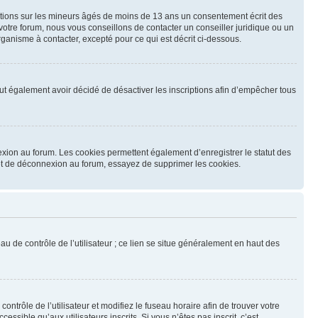
mations sur les mineurs âgés de moins de 13 ans un consentement écrit des
otre forum, nous vous conseillons de contacter un conseiller juridique ou un
ganisme à contacter, excepté pour ce qui est décrit ci-dessous.
 peut également avoir décidé de désactiver les inscriptions afin d’empêcher tous
exion au forum. Les cookies permettent également d’enregistrer le statut des
n et de déconnexion au forum, essayez de supprimer les cookies.
u de contrôle de l’utilisateur ; ce lien se situe généralement en haut des
contrôle de l’utilisateur et modifiez le fuseau horaire afin de trouver votre
sible qu’aux utilisateurs inscrits. Si vous n’êtes pas inscrit, c’est