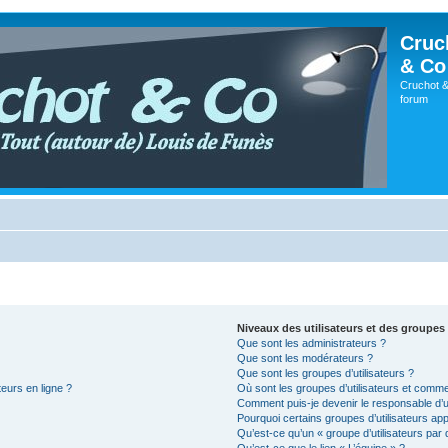
Cruc
& Co
Cruchot &
forum
Niveaux des utilisateurs et des groupes 
Que sont les administrateurs ?
Que sont les modérateurs ?
Que sont les groupes d’utilisateurs ?
teurs en ligne ?
Où sont les groupes d’utilisateurs et comme
Comment puis-je devenir le responsable d’un
Pourquoi certains groupes d’utilisateurs ap
Qu’est-ce qu’un « groupe d’utilisateurs par 