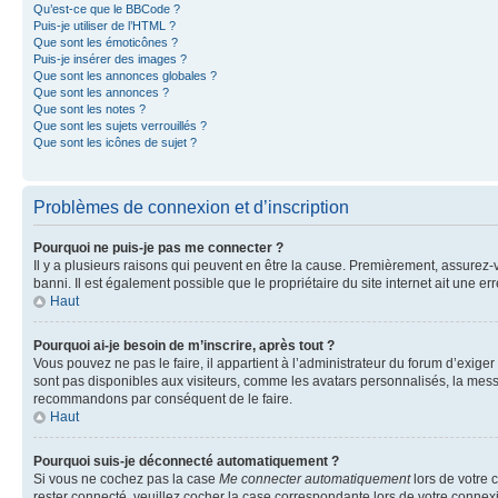
Qu’est-ce que le BBCode ?
Puis-je utiliser de l’HTML ?
Que sont les émoticônes ?
Puis-je insérer des images ?
Que sont les annonces globales ?
Que sont les annonces ?
Que sont les notes ?
Que sont les sujets verrouillés ?
Que sont les icônes de sujet ?
Problèmes de connexion et d’inscription
Pourquoi ne puis-je pas me connecter ?
Il y a plusieurs raisons qui peuvent en être la cause. Premièrement, assurez-vo
banni. Il est également possible que le propriétaire du site internet ait une err
Haut
Pourquoi ai-je besoin de m’inscrire, après tout ?
Vous pouvez ne pas le faire, il appartient à l’administrateur du forum d’exig
sont pas disponibles aux visiteurs, comme les avatars personnalisés, la messag
recommandons par conséquent de le faire.
Haut
Pourquoi suis-je déconnecté automatiquement ?
Si vous ne cochez pas la case
Me connecter automatiquement
lors de votre 
rester connecté, veuillez cocher la case correspondante lors de votre conne