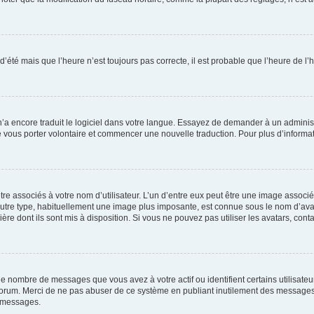
 d’été mais que l’heure n’est toujours pas correcte, il est probable que l’heure de l’
 n’a encore traduit le logiciel dans votre langue. Essayez de demander à un administr
e vous porter volontaire et commencer une nouvelle traduction. Pour plus d’informatio
re associés à votre nom d’utilisateur. L’un d’entre eux peut être une image associé
’autre type, habituellement une image plus imposante, est connue sous le nom d’ava
ère dont ils sont mis à disposition. Si vous ne pouvez pas utiliser les avatars, cont
le nombre de messages que vous avez à votre actif ou identifient certains utilisat
u forum. Merci de ne pas abuser de ce système en publiant inutilement des messages
e messages.