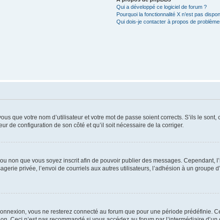
Qui a développé ce logiciel de forum ?
Pourquoi la fonctionnalité X n’est pas dispon
Qui dois-je contacter à propos de problèmes
us que votre nom d’utilisateur et votre mot de passe soient corrects. S’ils le sont,
eur de configuration de son côté et qu’il soit nécessaire de la corriger.
er ou non que vous soyez inscrit afin de pouvoir publier des messages. Cependant, 
erie privée, l’envoi de courriels aux autres utilisateurs, l’adhésion à un groupe d’
connexion, vous ne resterez connecté au forum que pour une période prédéfinie. Cec
xion. Ceci n’est pas recommandé si vous accédez au forum par l’intermédiaire d’un 