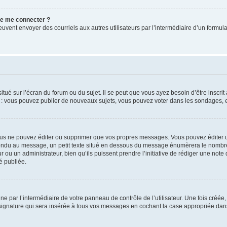
 de me connecter ?
its peuvent envoyer des courriels aux autres utilisateurs par l’intermédiaire d’un for
tué sur l’écran du forum ou du sujet. Il se peut que vous ayez besoin d’être inscri
e : vous pouvez publier de nouveaux sujets, vous pouvez voter dans les sondages, e
us ne pouvez éditer ou supprimer que vos propres messages. Vous pouvez éditer u
pondu au message, un petit texte situé en dessous du message énumèrera le nombre de
r ou un administrateur, bien qu’ils puissent prendre l’initiative de rédiger une note 
é publiée.
e par l’intermédiaire de votre panneau de contrôle de l’utilisateur. Une fois créé
ignature qui sera insérée à tous vos messages en cochant la case appropriée dans vo