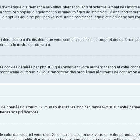
is d’Amérique qui demande aux sites internet collectant potentiellement des infor
 cette loi s’applique également aux mineurs âgés de moins de 13 ans inscrits sur v
 le phpBB Group ne peut pas vous fournir d’assistance légale et n’est donc pas l’or
ou interdit le nom d’utilisateur que vous souhaitez utiliser. Le propriétaire du forum
ter un administrateur du forum.
les cookies générés par phpBB3 qui conservent votre authentification et votre conn
r le propriétaire du forum. Si vous rencontrez des problèmes récurrents de connexio
se de données du forum. Si vous souhaitez les modifier, rendez-vous sur votre pannea
toutes vos préférences.
 de celui dans lequel vous êtes. Si tel était le cas, rendez-vous sur votre panneau de 
er que la modification du fuseau horaire, comme la plupart des réglages, n’est acces