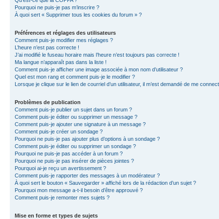
Qu’est-ce que la COPPA ?
Pourquoi ne puis-je pas m’inscrire ?
À quoi sert « Supprimer tous les cookies du forum » ?
Préférences et réglages des utilisateurs
Comment puis-je modifier mes réglages ?
L’heure n’est pas correcte !
J’ai modifié le fuseau horaire mais l’heure n’est toujours pas correcte !
Ma langue n’apparaît pas dans la liste !
Comment puis-je afficher une image associée à mon nom d’utilisateur ?
Quel est mon rang et comment puis-je le modifier ?
Lorsque je clique sur le lien de courriel d’un utilisateur, il m’est demandé de me connec
Problèmes de publication
Comment puis-je publier un sujet dans un forum ?
Comment puis-je éditer ou supprimer un message ?
Comment puis-je ajouter une signature à un message ?
Comment puis-je créer un sondage ?
Pourquoi ne puis-je pas ajouter plus d’options à un sondage ?
Comment puis-je éditer ou supprimer un sondage ?
Pourquoi ne puis-je pas accéder à un forum ?
Pourquoi ne puis-je pas insérer de pièces jointes ?
Pourquoi ai-je reçu un avertissement ?
Comment puis-je rapporter des messages à un modérateur ?
À quoi sert le bouton « Sauvegarder » affiché lors de la rédaction d’un sujet ?
Pourquoi mon message a-t-il besoin d’être approuvé ?
Comment puis-je remonter mes sujets ?
Mise en forme et types de sujets