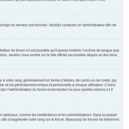
horloge du serveur soit erronée. Veuillez contacter un administrateur afin de
ateur du forum s’il est possible qu’il puisse installer l’archive de langue que
ns, veuillez vous rendre sur le site officiel (accessible depuis un des liens
e à votre rang, généralement en forme d’étoiles, de carrés ou de ronds, qui
tar et est généralement unique et personnelle à chaque utilisateur. C’est à
actez l’administrateur du forum et demandez-lui pour quelles raisons a t-il
eurs spéciaux, comme les modérateurs et les administrateurs. Dans la plupart
 afin d’augmenter votre rang sur le forum. Beaucoup de forums ne toléreront