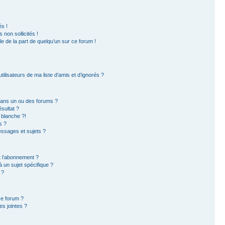
s !
non sollicités !
ble de la part de quelqu’un sur ce forum !
ilisateurs de ma liste d’amis et d’ignorés ?
dans un ou des forums ?
sultat ?
 blanche ?!
s ?
ssages et sujets ?
et l’abonnement ?
 un sujet spécifique ?
 ?
ce forum ?
s jointes ?