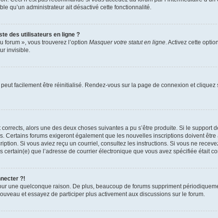
able qu’un administrateur ait désactivé cette fonctionnalité.
te des utilisateurs en ligne ?
u forum », vous trouverez l’option
Masquer votre statut en ligne
. Activez cette opti
r invisible.
peut facilement être réinitialisé. Rendez-vous sur la page de connexion et cliquez
nt corrects, alors une des deux choses suivantes a pu s’être produite. Si le suppor
es. Certains forums exigeront également que les nouvelles inscriptions doivent être
nscription. Si vous aviez reçu un courriel, consultez les instructions. Si vous ne r
êtes certain(e) que l’adresse de courrier électronique que vous avez spécifiée était 
nnecter ?!
pour une quelconque raison. De plus, beaucoup de forums suppriment périodiquement 
à nouveau et essayez de participer plus activement aux discussions sur le forum.