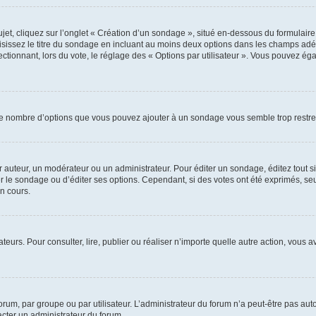
, cliquez sur l’onglet « Création d’un sondage », situé en-dessous du formulaire pri
sissez le titre du sondage en incluant au moins deux options dans les champs adé
ctionnant, lors du vote, le réglage des « Options par utilisateur ». Vous pouvez éga
i le nombre d’options que vous pouvez ajouter à un sondage vous semble trop restre
auteur, un modérateur ou un administrateur. Pour éditer un sondage, éditez tout s
er le sondage ou d’éditer ses options. Cependant, si des votes ont été exprimés, seu
n cours.
isateurs. Pour consulter, lire, publier ou réaliser n’importe quelle autre action, v
um, par groupe ou par utilisateur. L’administrateur du forum n’a peut-être pas auto
acter un administrateur du forum.