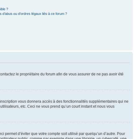
ible ?
 d’abus ou d’ordres légaux liés à ce forum ?
 contactez le propriétaire du forum afin de vous assurer de ne pas avoir été
l’inscription vous donnera accès à des fonctionnalités supplémentaires qui ne
utilisateurs, etc. Ceci ne vous prend qu’un court instant et nous vous
i permet d’éviter que votre compte soit utilisé par quelqu’un d’autre. Pour
ordinateur public, comme par exemple dans une librairie, un cybercafé, une