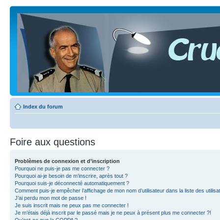
Index du forum
Foire aux questions
Problèmes de connexion et d’inscription
Pourquoi ne puis-je pas me connecter ?
Pourquoi ai-je besoin de m’inscrire, après tout ?
Pourquoi suis-je déconnecté automatiquement ?
Comment puis-je empêcher l’affichage de mon nom d’utilisateur dans la liste des utilisa
J’ai perdu mon mot de passe !
Je suis inscrit mais ne peux pas me connecter !
Je m’étais déjà inscrit par le passé mais je ne peux à présent plus me connecter ?!