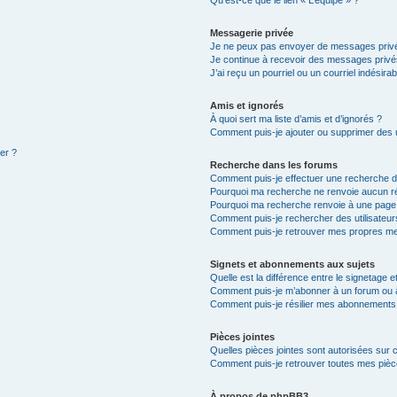
Qu’est-ce que le lien « L’équipe » ?
Messagerie privée
Je ne peux pas envoyer de messages privé
Je continue à recevoir des messages privés 
J’ai reçu un pourriel ou un courriel indésira
Amis et ignorés
À quoi sert ma liste d’amis et d’ignorés ?
Comment puis-je ajouter ou supprimer des ut
ter ?
Recherche dans les forums
Comment puis-je effectuer une recherche 
Pourquoi ma recherche ne renvoie aucun ré
Pourquoi ma recherche renvoie à une page
Comment puis-je rechercher des utilisateur
Comment puis-je retrouver mes propres me
Signets et abonnements aux sujets
Quelle est la différence entre le signetage 
Comment puis-je m’abonner à un forum ou à
Comment puis-je résilier mes abonnements
Pièces jointes
Quelles pièces jointes sont autorisées sur 
Comment puis-je retrouver toutes mes pièce
À propos de phpBB3