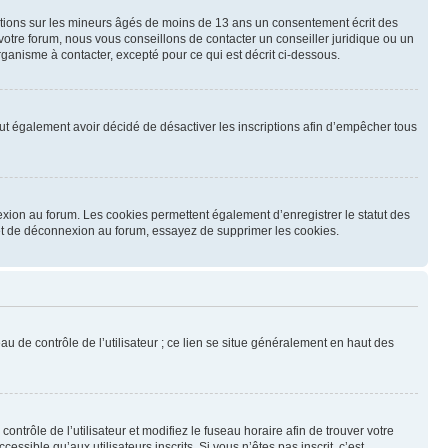
mations sur les mineurs âgés de moins de 13 ans un consentement écrit des
otre forum, nous vous conseillons de contacter un conseiller juridique ou un
ganisme à contacter, excepté pour ce qui est décrit ci-dessous.
 peut également avoir décidé de désactiver les inscriptions afin d’empêcher tous
exion au forum. Les cookies permettent également d’enregistrer le statut des
n et de déconnexion au forum, essayez de supprimer les cookies.
u de contrôle de l’utilisateur ; ce lien se situe généralement en haut des
contrôle de l’utilisateur et modifiez le fuseau horaire afin de trouver votre
sible qu’aux utilisateurs inscrits. Si vous n’êtes pas inscrit, c’est