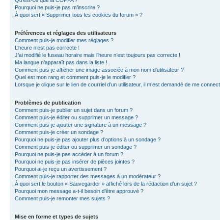
Qu’est-ce que la COPPA ?
Pourquoi ne puis-je pas m’inscrire ?
À quoi sert « Supprimer tous les cookies du forum » ?
Préférences et réglages des utilisateurs
Comment puis-je modifier mes réglages ?
L’heure n’est pas correcte !
J’ai modifié le fuseau horaire mais l’heure n’est toujours pas correcte !
Ma langue n’apparaît pas dans la liste !
Comment puis-je afficher une image associée à mon nom d’utilisateur ?
Quel est mon rang et comment puis-je le modifier ?
Lorsque je clique sur le lien de courriel d’un utilisateur, il m’est demandé de me connec
Problèmes de publication
Comment puis-je publier un sujet dans un forum ?
Comment puis-je éditer ou supprimer un message ?
Comment puis-je ajouter une signature à un message ?
Comment puis-je créer un sondage ?
Pourquoi ne puis-je pas ajouter plus d’options à un sondage ?
Comment puis-je éditer ou supprimer un sondage ?
Pourquoi ne puis-je pas accéder à un forum ?
Pourquoi ne puis-je pas insérer de pièces jointes ?
Pourquoi ai-je reçu un avertissement ?
Comment puis-je rapporter des messages à un modérateur ?
À quoi sert le bouton « Sauvegarder » affiché lors de la rédaction d’un sujet ?
Pourquoi mon message a-t-il besoin d’être approuvé ?
Comment puis-je remonter mes sujets ?
Mise en forme et types de sujets