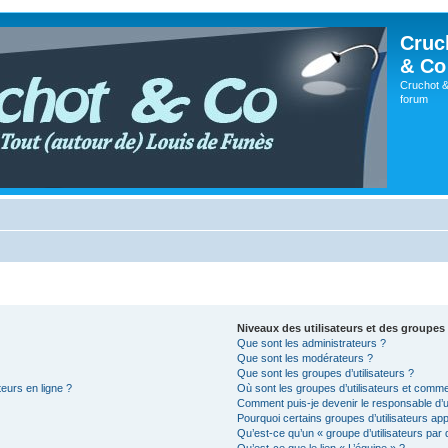
Cruc
& Co
Cruchot &
forum
Niveaux des utilisateurs et des groupes 
Que sont les administrateurs ?
Que sont les modérateurs ?
Que sont les groupes d’utilisateurs ?
teurs en ligne ?
Où sont les groupes d’utilisateurs et comme
Comment puis-je devenir le responsable d’un
Pourquoi certains groupes d’utilisateurs ap
Qu’est-ce qu’un « groupe d’utilisateurs par 