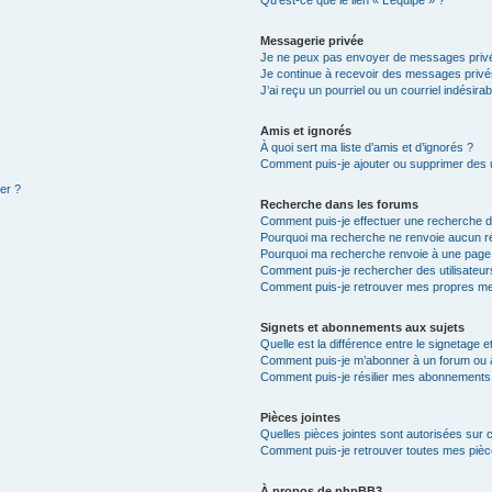
Qu’est-ce que le lien « L’équipe » ?
Messagerie privée
Je ne peux pas envoyer de messages privé
Je continue à recevoir des messages privés 
J’ai reçu un pourriel ou un courriel indésira
Amis et ignorés
À quoi sert ma liste d’amis et d’ignorés ?
Comment puis-je ajouter ou supprimer des ut
ter ?
Recherche dans les forums
Comment puis-je effectuer une recherche 
Pourquoi ma recherche ne renvoie aucun ré
Pourquoi ma recherche renvoie à une page
Comment puis-je rechercher des utilisateur
Comment puis-je retrouver mes propres me
Signets et abonnements aux sujets
Quelle est la différence entre le signetage 
Comment puis-je m’abonner à un forum ou à
Comment puis-je résilier mes abonnements
Pièces jointes
Quelles pièces jointes sont autorisées sur 
Comment puis-je retrouver toutes mes pièce
À propos de phpBB3