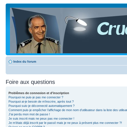
Index du forum
Foire aux questions
Problèmes de connexion et d’inscription
Pourquoi ne puis-je pas me connecter ?
Pourquoi ai-je besoin de m’inscrire, après tout ?
Pourquoi suis-je déconnecté automatiquement ?
Comment puis-je empêcher l’affichage de mon nom d’utilisateur dans la liste des utilisa
J’ai perdu mon mot de passe !
Je suis inscrit mais ne peux pas me connecter !
Je m’étais déjà inscrit par le passé mais je ne peux à présent plus me connecter ?!