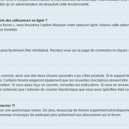
able qu’un administrateur ait désactivé cette fonctionnalité.
te des utilisateurs en ligne ?
u forum », vous trouverez l’option
Masquer votre statut en ligne
. Activez cette opti
r invisible.
peut facilement être réinitialisé. Rendez-vous sur la page de connexion et cliquez
nt corrects, alors une des deux choses suivantes a pu s’être produite. Si le suppor
es. Certains forums exigeront également que les nouvelles inscriptions doivent être
nscription. Si vous aviez reçu un courriel, consultez les instructions. Si vous ne r
êtes certain(e) que l’adresse de courrier électronique que vous avez spécifiée était 
nnecter ?!
pour une quelconque raison. De plus, beaucoup de forums suppriment périodiquement 
à nouveau et essayez de participer plus activement aux discussions sur le forum.