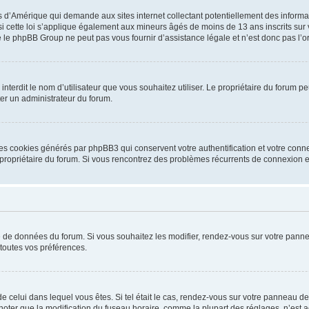
is d’Amérique qui demande aux sites internet collectant potentiellement des infor
 cette loi s’applique également aux mineurs âgés de moins de 13 ans inscrits sur v
 le phpBB Group ne peut pas vous fournir d’assistance légale et n’est donc pas l’or
ou interdit le nom d’utilisateur que vous souhaitez utiliser. Le propriétaire du forum
ter un administrateur du forum.
les cookies générés par phpBB3 qui conservent votre authentification et votre conn
r le propriétaire du forum. Si vous rencontrez des problèmes récurrents de connexio
se de données du forum. Si vous souhaitez les modifier, rendez-vous sur votre pannea
toutes vos préférences.
 de celui dans lequel vous êtes. Si tel était le cas, rendez-vous sur votre panneau de 
er que la modification du fuseau horaire, comme la plupart des réglages, n’est acces