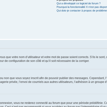
Qui a développé ce logiciel de forum ?
Pourquoi la fonctionnalité X n’est pas dispon
Qui dois-je contacter à propos de problèmes
us que votre nom d’utilisateur et votre mot de passe soient corrects. S’ils le sont,
eur de configuration de son côté et qu’il soit nécessaire de la corriger.
er ou non que vous soyez inscrit afin de pouvoir publier des messages. Cependant, 
erie privée, l’envoi de courriels aux autres utilisateurs, l’adhésion à un groupe d’
connexion, vous ne resterez connecté au forum que pour une période prédéfinie. Cec
xion. Ceci n’est pas recommandé si vous accédez au forum par l’intermédiaire d’un 