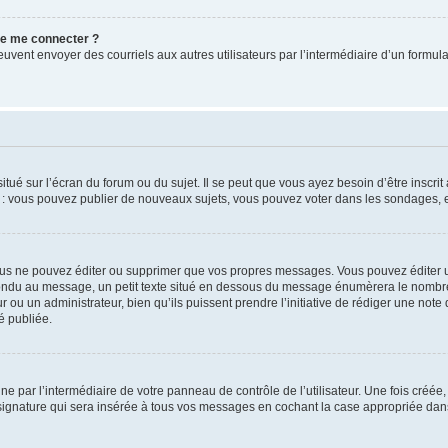
 de me connecter ?
its peuvent envoyer des courriels aux autres utilisateurs par l’intermédiaire d’un for
tué sur l’écran du forum ou du sujet. Il se peut que vous ayez besoin d’être inscri
e : vous pouvez publier de nouveaux sujets, vous pouvez voter dans les sondages, e
us ne pouvez éditer ou supprimer que vos propres messages. Vous pouvez éditer u
pondu au message, un petit texte situé en dessous du message énumèrera le nombre de
r ou un administrateur, bien qu’ils puissent prendre l’initiative de rédiger une note 
é publiée.
e par l’intermédiaire de votre panneau de contrôle de l’utilisateur. Une fois créé
ignature qui sera insérée à tous vos messages en cochant la case appropriée dans vo