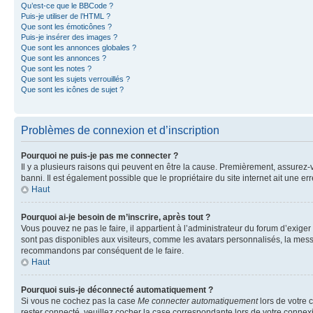
Qu’est-ce que le BBCode ?
Puis-je utiliser de l’HTML ?
Que sont les émoticônes ?
Puis-je insérer des images ?
Que sont les annonces globales ?
Que sont les annonces ?
Que sont les notes ?
Que sont les sujets verrouillés ?
Que sont les icônes de sujet ?
Problèmes de connexion et d’inscription
Pourquoi ne puis-je pas me connecter ?
Il y a plusieurs raisons qui peuvent en être la cause. Premièrement, assurez-vo
banni. Il est également possible que le propriétaire du site internet ait une err
Haut
Pourquoi ai-je besoin de m’inscrire, après tout ?
Vous pouvez ne pas le faire, il appartient à l’administrateur du forum d’exig
sont pas disponibles aux visiteurs, comme les avatars personnalisés, la messag
recommandons par conséquent de le faire.
Haut
Pourquoi suis-je déconnecté automatiquement ?
Si vous ne cochez pas la case
Me connecter automatiquement
lors de votre 
rester connecté, veuillez cocher la case correspondante lors de votre conne