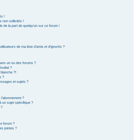
s !
non sollicités !
ble de la part de quelqu’un sur ce forum !
ilisateurs de ma liste d’amis et d’ignorés ?
dans un ou des forums ?
sultat ?
 blanche ?!
s ?
ssages et sujets ?
et l’abonnement ?
 un sujet spécifique ?
 ?
ce forum ?
s jointes ?