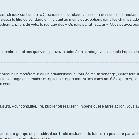
, cliquez sur l’onglet « Création d’un sondage », situé en-dessous du formulaire pri
sissez le titre du sondage en incluant au moins deux options dans les champs adé
ctionnant, lors du vote, le réglage des « Options par utilisateur ». Vous pouvez éga
i le nombre d’options que vous pouvez ajouter à un sondage vous semble trop restre
auteur, un modérateur ou un administrateur. Pour éditer un sondage, éditez tout s
er le sondage ou d’éditer ses options. Cependant, si des votes ont été exprimés, seu
n cours.
isateurs. Pour consulter, lire, publier ou réaliser n’importe quelle autre action, v
um, par groupe ou par utilisateur. L’administrateur du forum n’a peut-être pas auto
acter un administrateur du forum.