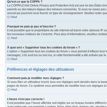
Qu’est-ce que la COPPA ?
La COPPA (Child Online Privacy and Protection Act) est une loi des États-Un
parents ou des tuteurs légaux des mineurs concernés. Si vous ne savez pas si
avocat qui pourront vous fournir ce type de renseignement. Veuillez noter que
Haut
Pourquoi ne puis-je pas m’inscrire ?
Il est possible que le propriétaire du site internet ait banni votre adresse IP 
les nouveaux visiteurs de s’inscrire. Pour plus d’informations, veuillez contac
Haut
À quoi sert « Supprimer tous les cookies du forum » ?
L’option « Supprimer tous les cookies du forum » vous permet d’effacer tous 
messages, s’ils sont lus ou non lus, si cette fonctionnalité a été activée pa
Haut
Préférences et réglages des utilisateurs
Comment puis-je modifier mes réglages ?
Si vous êtes un utilisateur inscrit, tous vos réglages sont stockés dans la ba
pages du forum. Ce système vous permettra de modifier tous vos réglages et 
Haut
L’heure n’est pas correcte !
Il est possible que l’heure affichée soit réglée sur un fuseau horaire différent
zone adéquate, par exemple Londres, Paris, New York, Sydney, etc. Veuillez not