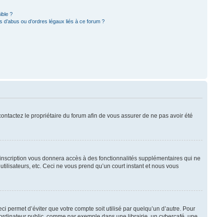
ible ?
 d’abus ou d’ordres légaux liés à ce forum ?
 contactez le propriétaire du forum afin de vous assurer de ne pas avoir été
l’inscription vous donnera accès à des fonctionnalités supplémentaires qui ne
utilisateurs, etc. Ceci ne vous prend qu’un court instant et nous vous
i permet d’éviter que votre compte soit utilisé par quelqu’un d’autre. Pour
ordinateur public, comme par exemple dans une librairie, un cybercafé, une