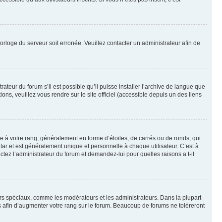
horloge du serveur soit erronée. Veuillez contacter un administrateur afin de
ateur du forum s’il est possible qu’il puisse installer l’archive de langue que
ns, veuillez vous rendre sur le site officiel (accessible depuis un des liens
e à votre rang, généralement en forme d’étoiles, de carrés ou de ronds, qui
tar et est généralement unique et personnelle à chaque utilisateur. C’est à
actez l’administrateur du forum et demandez-lui pour quelles raisons a t-il
eurs spéciaux, comme les modérateurs et les administrateurs. Dans la plupart
 afin d’augmenter votre rang sur le forum. Beaucoup de forums ne toléreront