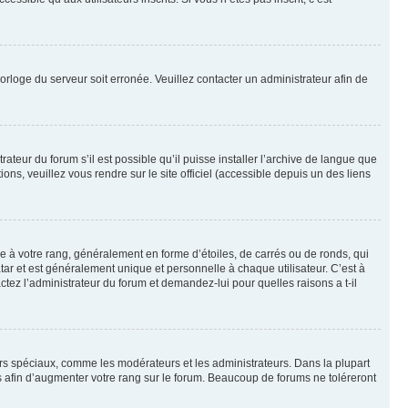
horloge du serveur soit erronée. Veuillez contacter un administrateur afin de
ateur du forum s’il est possible qu’il puisse installer l’archive de langue que
ns, veuillez vous rendre sur le site officiel (accessible depuis un des liens
e à votre rang, généralement en forme d’étoiles, de carrés ou de ronds, qui
tar et est généralement unique et personnelle à chaque utilisateur. C’est à
actez l’administrateur du forum et demandez-lui pour quelles raisons a t-il
eurs spéciaux, comme les modérateurs et les administrateurs. Dans la plupart
 afin d’augmenter votre rang sur le forum. Beaucoup de forums ne toléreront