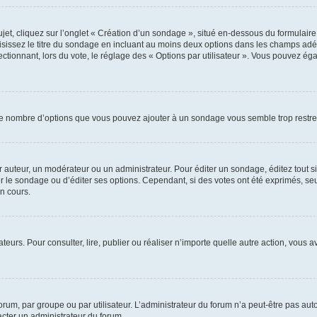
, cliquez sur l’onglet « Création d’un sondage », situé en-dessous du formulaire pri
sissez le titre du sondage en incluant au moins deux options dans les champs adé
ctionnant, lors du vote, le réglage des « Options par utilisateur ». Vous pouvez éga
i le nombre d’options que vous pouvez ajouter à un sondage vous semble trop restre
auteur, un modérateur ou un administrateur. Pour éditer un sondage, éditez tout s
er le sondage ou d’éditer ses options. Cependant, si des votes ont été exprimés, seu
n cours.
isateurs. Pour consulter, lire, publier ou réaliser n’importe quelle autre action, v
um, par groupe ou par utilisateur. L’administrateur du forum n’a peut-être pas auto
acter un administrateur du forum.