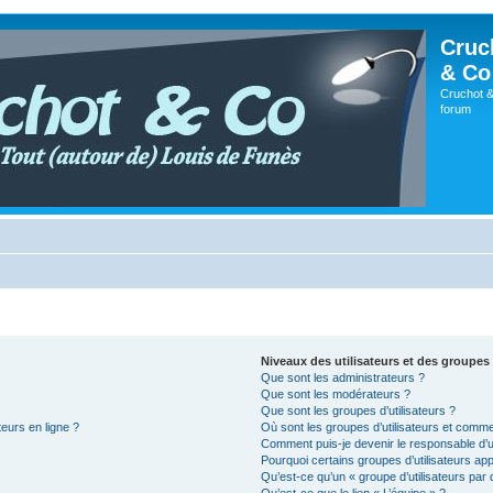
Cruc
& Co
Cruchot &
forum
Niveaux des utilisateurs et des groupes 
Que sont les administrateurs ?
Que sont les modérateurs ?
Que sont les groupes d’utilisateurs ?
teurs en ligne ?
Où sont les groupes d’utilisateurs et comme
Comment puis-je devenir le responsable d’un
Pourquoi certains groupes d’utilisateurs ap
Qu’est-ce qu’un « groupe d’utilisateurs par 