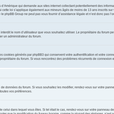
is d’Amérique qui demande aux sites internet collectant potentiellement des infor
 cette loi s’applique également aux mineurs âgés de moins de 13 ans inscrits sur v
 le phpBB Group ne peut pas vous fournir d’assistance légale et n’est donc pas l’or
ou interdit le nom d’utilisateur que vous souhaitez utiliser. Le propriétaire du forum
ter un administrateur du forum.
les cookies générés par phpBB3 qui conservent votre authentification et votre conn
r le propriétaire du forum. Si vous rencontrez des problèmes récurrents de connexio
se de données du forum. Si vous souhaitez les modifier, rendez-vous sur votre pannea
toutes vos préférences.
 de celui dans lequel vous êtes. Si tel était le cas, rendez-vous sur votre panneau de 
er que la modification du fuseau horaire, comme la plupart des réglages, n’est acces