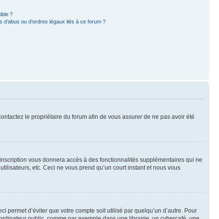
ible ?
 d’abus ou d’ordres légaux liés à ce forum ?
 contactez le propriétaire du forum afin de vous assurer de ne pas avoir été
l’inscription vous donnera accès à des fonctionnalités supplémentaires qui ne
utilisateurs, etc. Ceci ne vous prend qu’un court instant et nous vous
i permet d’éviter que votre compte soit utilisé par quelqu’un d’autre. Pour
ordinateur public, comme par exemple dans une librairie, un cybercafé, une