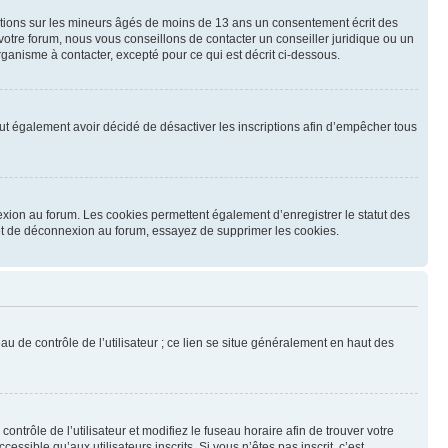
mations sur les mineurs âgés de moins de 13 ans un consentement écrit des
otre forum, nous vous conseillons de contacter un conseiller juridique ou un
ganisme à contacter, excepté pour ce qui est décrit ci-dessous.
 peut également avoir décidé de désactiver les inscriptions afin d’empêcher tous
exion au forum. Les cookies permettent également d’enregistrer le statut des
n et de déconnexion au forum, essayez de supprimer les cookies.
u de contrôle de l’utilisateur ; ce lien se situe généralement en haut des
contrôle de l’utilisateur et modifiez le fuseau horaire afin de trouver votre
sible qu’aux utilisateurs inscrits. Si vous n’êtes pas inscrit, c’est