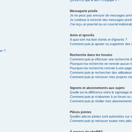
Qu’est-ce que le lien « L’équipe » ?
Messagerie privée
Je ne peux pas envoyer de messages privé
Je continue à recevoir des messages privés 
J’ai reçu un pourriel ou un courriel indésira
Amis et ignorés
À quoi sert ma liste d’amis et d’ignorés ?
Comment puis-je ajouter ou supprimer des ut
ter ?
Recherche dans les forums
Comment puis-je effectuer une recherche 
Pourquoi ma recherche ne renvoie aucun ré
Pourquoi ma recherche renvoie à une page
Comment puis-je rechercher des utilisateur
Comment puis-je retrouver mes propres me
Signets et abonnements aux sujets
Quelle est la différence entre le signetage 
Comment puis-je m’abonner à un forum ou à
Comment puis-je résilier mes abonnements
Pièces jointes
Quelles pièces jointes sont autorisées sur 
Comment puis-je retrouver toutes mes pièce
À propos de phpBB3