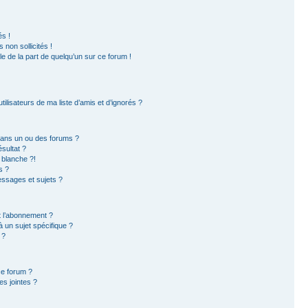
s !
non sollicités !
ble de la part de quelqu’un sur ce forum !
ilisateurs de ma liste d’amis et d’ignorés ?
dans un ou des forums ?
sultat ?
 blanche ?!
s ?
ssages et sujets ?
et l’abonnement ?
 un sujet spécifique ?
 ?
ce forum ?
s jointes ?