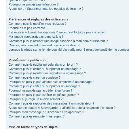
Qu’est-ce que la COPPA ?
Pourquoi ne puis-je pas m’inscrire ?
À quoi sert « Supprimer tous les cookies du forum » ?
Préférences et réglages des utilisateurs
Comment puis-je modifier mes réglages ?
L’heure n’est pas correcte !
J’ai modifié le fuseau horaire mais l’heure n’est toujours pas correcte !
Ma langue n’apparaît pas dans la liste !
Comment puis-je afficher une image associée à mon nom d’utilisateur ?
Quel est mon rang et comment puis-je le modifier ?
Lorsque je clique sur le lien de courriel d’un utilisateur, il m’est demandé de me connec
Problèmes de publication
Comment puis-je publier un sujet dans un forum ?
Comment puis-je éditer ou supprimer un message ?
Comment puis-je ajouter une signature à un message ?
Comment puis-je créer un sondage ?
Pourquoi ne puis-je pas ajouter plus d’options à un sondage ?
Comment puis-je éditer ou supprimer un sondage ?
Pourquoi ne puis-je pas accéder à un forum ?
Pourquoi ne puis-je pas insérer de pièces jointes ?
Pourquoi ai-je reçu un avertissement ?
Comment puis-je rapporter des messages à un modérateur ?
À quoi sert le bouton « Sauvegarder » affiché lors de la rédaction d’un sujet ?
Pourquoi mon message a-t-il besoin d’être approuvé ?
Comment puis-je remonter mes sujets ?
Mise en forme et types de sujets