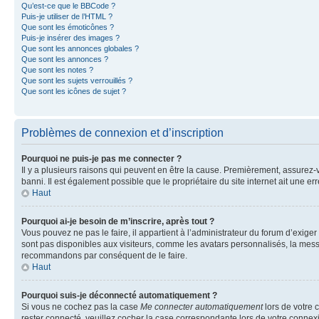
Qu’est-ce que le BBCode ?
Puis-je utiliser de l’HTML ?
Que sont les émoticônes ?
Puis-je insérer des images ?
Que sont les annonces globales ?
Que sont les annonces ?
Que sont les notes ?
Que sont les sujets verrouillés ?
Que sont les icônes de sujet ?
Problèmes de connexion et d’inscription
Pourquoi ne puis-je pas me connecter ?
Il y a plusieurs raisons qui peuvent en être la cause. Premièrement, assurez-vo
banni. Il est également possible que le propriétaire du site internet ait une err
Haut
Pourquoi ai-je besoin de m’inscrire, après tout ?
Vous pouvez ne pas le faire, il appartient à l’administrateur du forum d’exig
sont pas disponibles aux visiteurs, comme les avatars personnalisés, la messag
recommandons par conséquent de le faire.
Haut
Pourquoi suis-je déconnecté automatiquement ?
Si vous ne cochez pas la case
Me connecter automatiquement
lors de votre 
rester connecté, veuillez cocher la case correspondante lors de votre conne