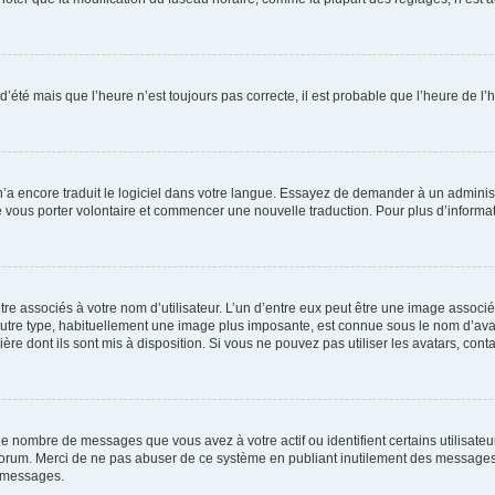
 d’été mais que l’heure n’est toujours pas correcte, il est probable que l’heure de l’
 n’a encore traduit le logiciel dans votre langue. Essayez de demander à un administr
e vous porter volontaire et commencer une nouvelle traduction. Pour plus d’informatio
re associés à votre nom d’utilisateur. L’un d’entre eux peut être une image associé
’autre type, habituellement une image plus imposante, est connue sous le nom d’ava
ère dont ils sont mis à disposition. Si vous ne pouvez pas utiliser les avatars, cont
le nombre de messages que vous avez à votre actif ou identifient certains utilisat
u forum. Merci de ne pas abuser de ce système en publiant inutilement des messages
e messages.