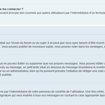
 de me connecter ?
its peuvent envoyer des courriels aux autres utilisateurs par l’intermédiaire d’un for
tué sur l’écran du forum ou du sujet. Il se peut que vous ayez besoin d’être inscri
e : vous pouvez publier de nouveaux sujets, vous pouvez voter dans les sondages, e
us ne pouvez éditer ou supprimer que vos propres messages. Vous pouvez éditer u
pondu au message, un petit texte situé en dessous du message énumèrera le nombre de
r ou un administrateur, bien qu’ils puissent prendre l’initiative de rédiger une note 
é publiée.
e par l’intermédiaire de votre panneau de contrôle de l’utilisateur. Une fois créé
ignature qui sera insérée à tous vos messages en cochant la case appropriée dans vo