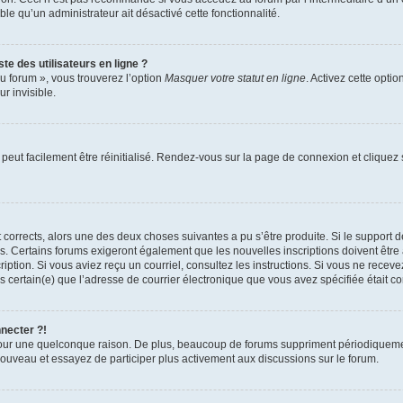
able qu’un administrateur ait désactivé cette fonctionnalité.
te des utilisateurs en ligne ?
u forum », vous trouverez l’option
Masquer votre statut en ligne
. Activez cette opti
r invisible.
peut facilement être réinitialisé. Rendez-vous sur la page de connexion et cliquez
nt corrects, alors une des deux choses suivantes a pu s’être produite. Si le suppor
es. Certains forums exigeront également que les nouvelles inscriptions doivent être
nscription. Si vous aviez reçu un courriel, consultez les instructions. Si vous ne r
êtes certain(e) que l’adresse de courrier électronique que vous avez spécifiée était 
nnecter ?!
pour une quelconque raison. De plus, beaucoup de forums suppriment périodiquement 
à nouveau et essayez de participer plus activement aux discussions sur le forum.