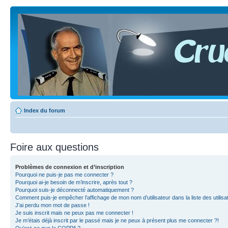
Index du forum
Foire aux questions
Problèmes de connexion et d’inscription
Pourquoi ne puis-je pas me connecter ?
Pourquoi ai-je besoin de m’inscrire, après tout ?
Pourquoi suis-je déconnecté automatiquement ?
Comment puis-je empêcher l’affichage de mon nom d’utilisateur dans la liste des utilisa
J’ai perdu mon mot de passe !
Je suis inscrit mais ne peux pas me connecter !
Je m’étais déjà inscrit par le passé mais je ne peux à présent plus me connecter ?!