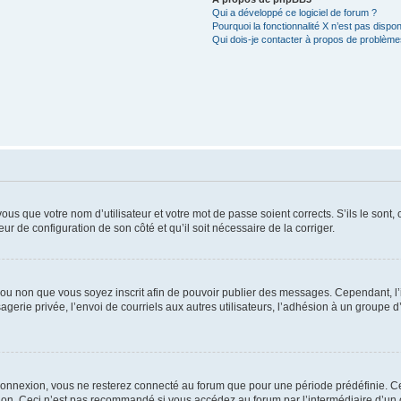
Qui a développé ce logiciel de forum ?
Pourquoi la fonctionnalité X n’est pas dispon
Qui dois-je contacter à propos de problèmes
us que votre nom d’utilisateur et votre mot de passe soient corrects. S’ils le sont,
eur de configuration de son côté et qu’il soit nécessaire de la corriger.
er ou non que vous soyez inscrit afin de pouvoir publier des messages. Cependant, 
erie privée, l’envoi de courriels aux autres utilisateurs, l’adhésion à un groupe d’
connexion, vous ne resterez connecté au forum que pour une période prédéfinie. Cec
xion. Ceci n’est pas recommandé si vous accédez au forum par l’intermédiaire d’un 