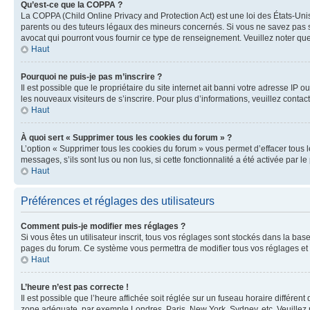
Qu’est-ce que la COPPA ?
La COPPA (Child Online Privacy and Protection Act) est une loi des États-Un
parents ou des tuteurs légaux des mineurs concernés. Si vous ne savez pas si
avocat qui pourront vous fournir ce type de renseignement. Veuillez noter que
Haut
Pourquoi ne puis-je pas m’inscrire ?
Il est possible que le propriétaire du site internet ait banni votre adresse IP 
les nouveaux visiteurs de s’inscrire. Pour plus d’informations, veuillez contac
Haut
À quoi sert « Supprimer tous les cookies du forum » ?
L’option « Supprimer tous les cookies du forum » vous permet d’effacer tous 
messages, s’ils sont lus ou non lus, si cette fonctionnalité a été activée pa
Haut
Préférences et réglages des utilisateurs
Comment puis-je modifier mes réglages ?
Si vous êtes un utilisateur inscrit, tous vos réglages sont stockés dans la ba
pages du forum. Ce système vous permettra de modifier tous vos réglages et 
Haut
L’heure n’est pas correcte !
Il est possible que l’heure affichée soit réglée sur un fuseau horaire différent
zone adéquate, par exemple Londres, Paris, New York, Sydney, etc. Veuillez not